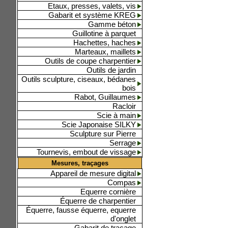
Etaux, presses, valets, vis
Gabarit et système KREG
Gamme béton
Guillotine à parquet
Hachettes, haches
Marteaux, maillets
Outils de coupe charpentier
Outils de jardin
Outils sculpture, ciseaux, bédanes
bois
Rabot, Guillaumes
Racloir
Scie à main
Scie Japonaise SILKY
Sculpture sur Pierre
Serrage
Tournevis, embout de vissage
Mesures, traçages
Appareil de mesure digital
Compas
Equerre cornière
Équerre de charpentier
Équerre, fausse équerre, equerre
d'onglet
Gabarit de traçage