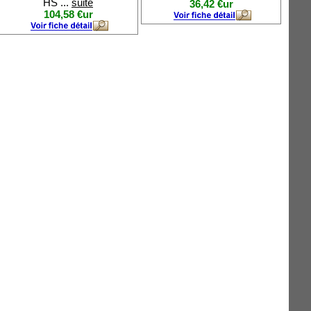
HS ...
suite
36,42 €ur
104,58 €ur