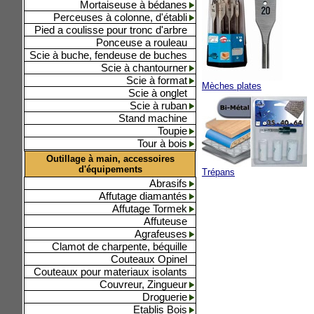
Mortaiseuse à bédanes
Perceuses à colonne, d'établi
Pied a coulisse pour tronc d'arbre
Ponceuse a rouleau
Scie à buche, fendeuse de buches
Scie à chantourner
Scie à format
Mèches plates
Scie à onglet
Scie à ruban
Stand machine
Toupie
Tour à bois
Outillage à main, accessoires
d'équipements
Trépans
Abrasifs
Affutage diamantés
Affutage Tormek
Affuteuse
Agrafeuses
Clamot de charpente, béquille
Couteaux Opinel
Couteaux pour materiaux isolants
Couvreur, Zingueur
Droguerie
Etablis Bois