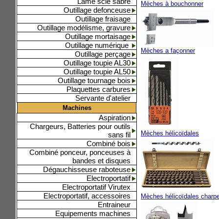
Lame scie sabre
Mèches à bouchonner
Outillage defonceuse
Outillage fraisage
Outillage modélisme, gravure
Outillage mortaisage
Outillage numérique
Mèches a façonner
Outillage perçage
Outillage toupie AL30
Outillage toupie AL50
Outillage tournage bois
Plaquettes carbures
Servante d'atelier
Machines
Aspiration
Chargeurs, Batteries pour outils
Mèches hélicoïdales
sans fil
Combiné bois
Combiné ponceur, ponceuses à
bandes et disques
Dégauchisseuse raboteuse
Electroportatif
Electroportatif Virutex
Electroportatif, accessoires
Mèches hélicoïdales charp
Entraineur
Equipements machines