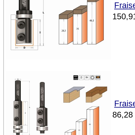
Frais
150,9
Frais
86,28