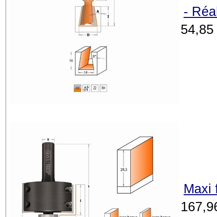
- Réa
54,85
Maxi 
167,9