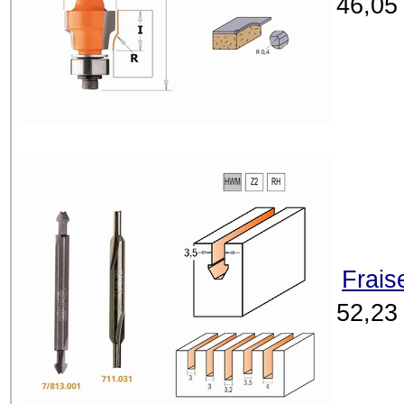
46,05
Frais
52,23