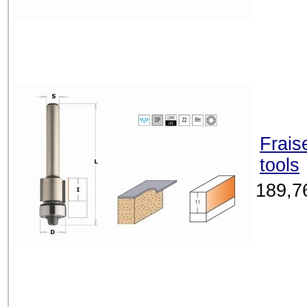
Frais
tools
189,7