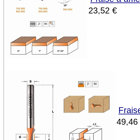
23,52 €
Frais
49,46