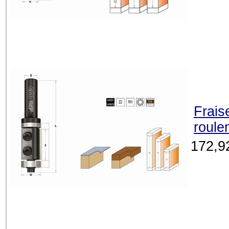
Frais
roule
172,9