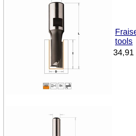
Frais
tools
34,91