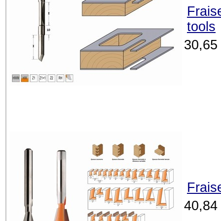
Frais
tools
30,65
Frais
40,84