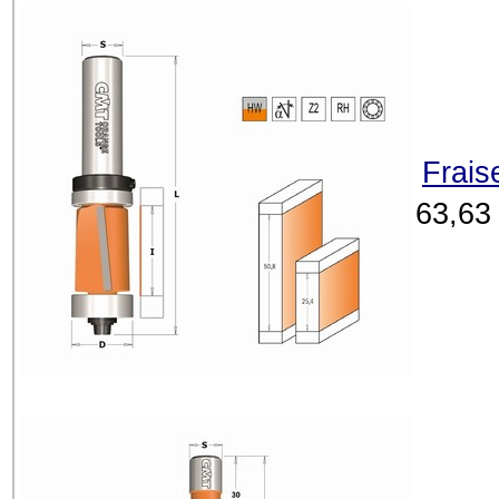
Frais
63,63