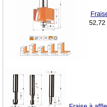
Frais
52,72
Fraise à aff