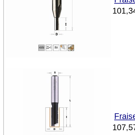
101,3
Frais
107,5