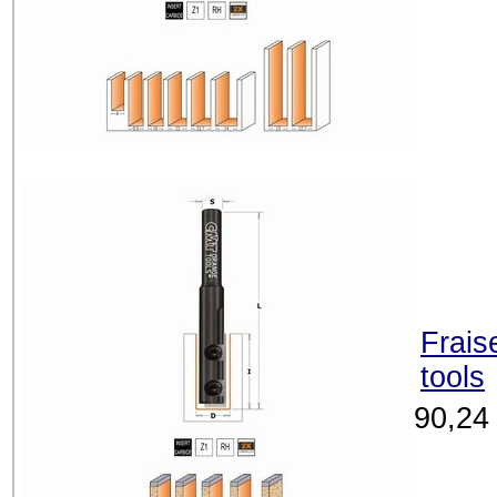
Frais
tools
90,24