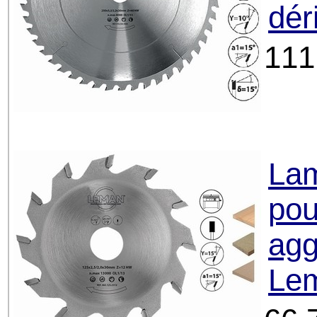
dér
111
Lam
pou
ag
Le