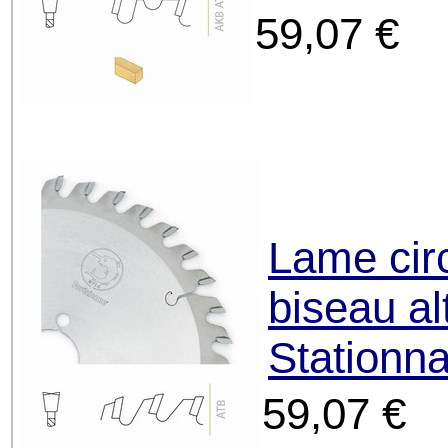
59,07 €
Lame circ
biseau al
Stationn
59,07 €