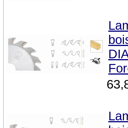
Lam
boi
DIA
For
63,
Lam