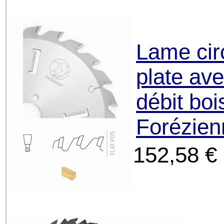
Lame cir
plate ave
débit boi
Forézien
152,58 €