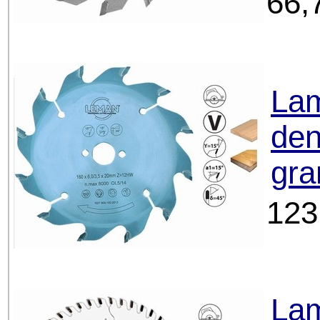
66,
Lam
den
gra
123
Lam