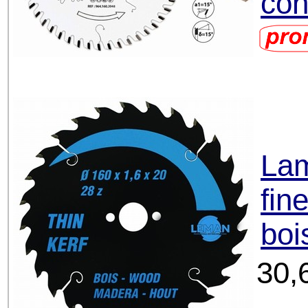
con
Lam
fin
boi
30,