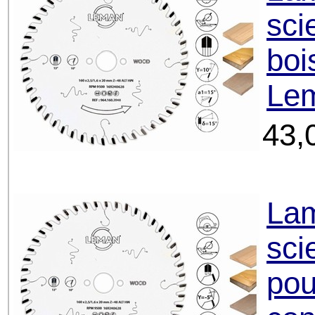
sci
boi
Le
43,
Lam
sci
pou