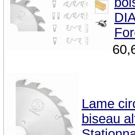
boi
DIA
For
60,
Lame cir
biseau al
Stationn