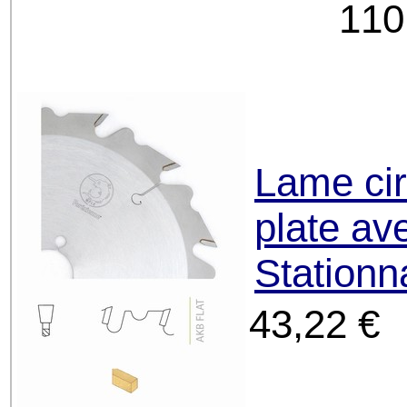
110
Lame cir
plate ave
Stationn
43,22 €