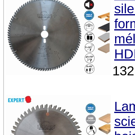
sil
for
mél
HDF
132
Lam
sci