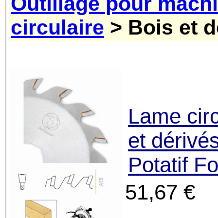
Outillage pour mach
circulaire
> Bois et d
Lame circ
et dérivé
Potatif F
51,67 €