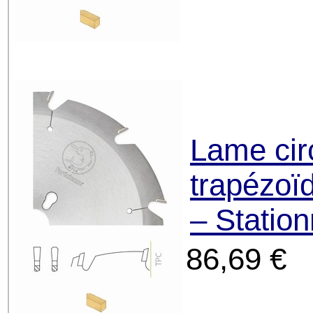
Lame cir
trapézoïd
– Statio
86,69 €