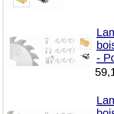
Lam
boi
- P
59,
Lam
boi