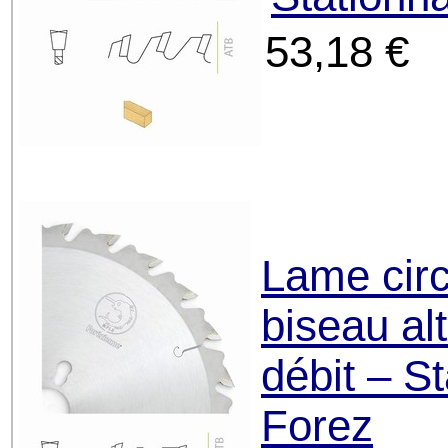
53,18 €
Lame circ
biseau al
débit – S
Forez