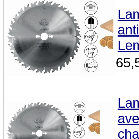
Lam
ant
Le
65,
Lam
ave
ch