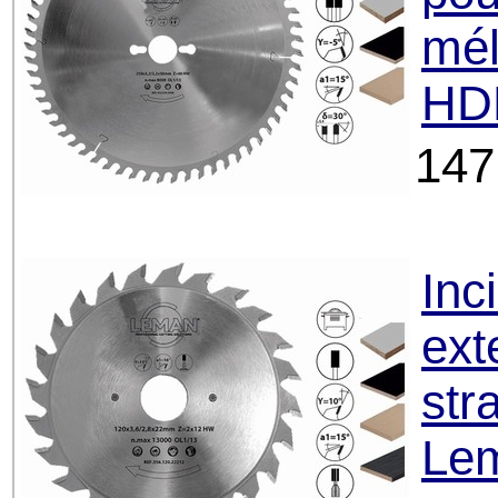
mél
HD
147
Inc
ext
str
Le