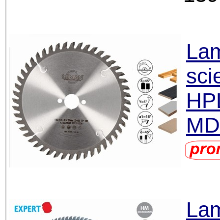
Lam
sci
HPL
MD
Lam