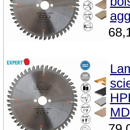
boi
agg
68,
Lam
sci
HPL
MD
79,