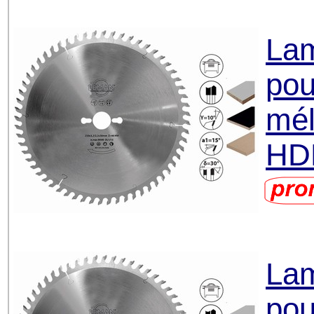
Lam
pou
mél
HD
Lam
pou