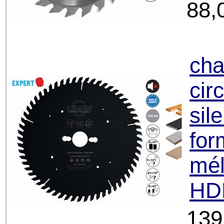
88,
cha
cir
sil
for
mél
HDF
139