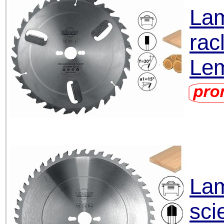
Lam
rac
Le
Lam
sci