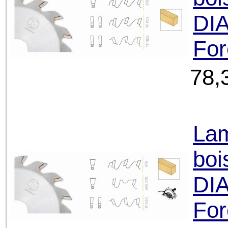
DIA
For
78,
Lam
boi
DIA
For