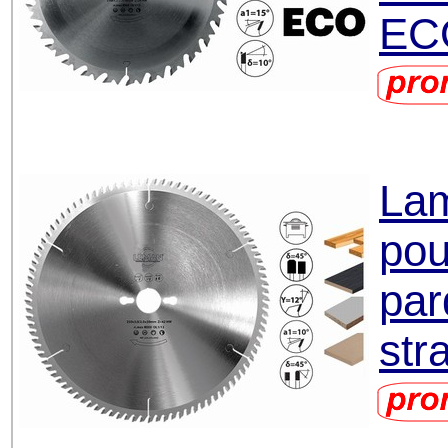
EC
Lam
pou
par
str